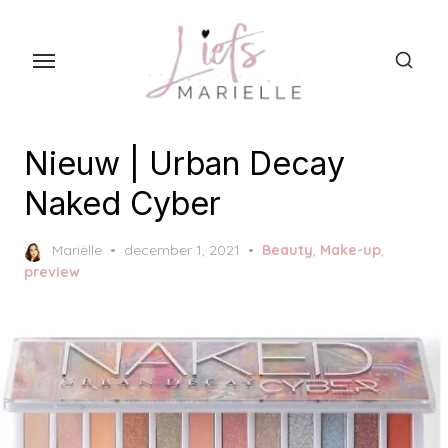
S
k
i
p
t
o
Nieuw | Urban Decay
t
Naked Cyber
h
e
P
Mariëlle
december 1, 2021
Beauty
,
Make-up
,
c
o
preview
s
o
t
n
e
t
d
o
e
n
n
t