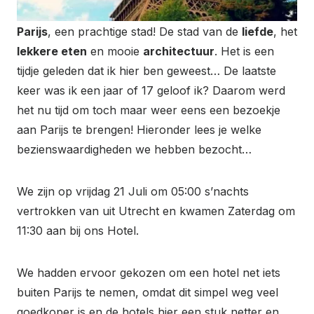
Parijs
, een prachtige stad! De stad van de
liefde
, het
lekkere eten
en mooie
architectuur
. Het is een
tijdje geleden dat ik hier ben geweest… De laatste
keer was ik een jaar of 17 geloof ik? Daarom werd
het nu tijd om toch maar weer eens een bezoekje
aan Parijs te brengen! Hieronder lees je welke
bezienswaardigheden we hebben bezocht…
We zijn op vrijdag 21 Juli om 05:00 s’nachts
vertrokken van uit Utrecht en kwamen Zaterdag om
11:30 aan bij ons Hotel.
We hadden ervoor gekozen om een hotel net iets
buiten Parijs te nemen, omdat dit simpel weg veel
goedkoper is en de hotels hier een stuk netter en