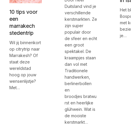
in I
Duitsland vind je
Het b
10 tips voor
verschillende
Bospo
een
kerstmarkten. Ze
met k
marrakech
zijn super
bezie
populair door
stedentrip
je…
de sfeer en echt
Wil jij binnenkort
een groot
op citrytrip naar
spektakel. De
Marrakesh? Of
kraampjes staan
staat deze
dan vol met
wereldstad
Traditionele
hoog op jouw
handwerken,
wensenlijstje?
berlinerbollen
Met…
en
broodjes bratwu
rst en heerlijke
glühwein. Wat is
de mooiste
kerstmarkt…