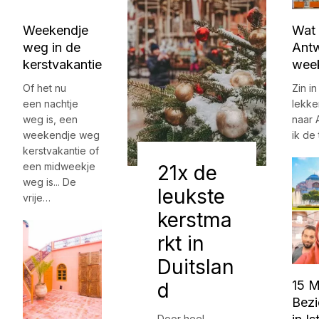
Weekendje
Wat 
weg in de
Antw
kerstvakantie
wee
Of het nu
Zin i
een nachtje
lekk
weg is, een
naar 
weekendje weg
ik de
kerstvakantie of
een midweekje
21x de
weg is... De
leukste
vrije…
kerstma
rkt in
Duitslan
15 M
d
Bez
Door heel