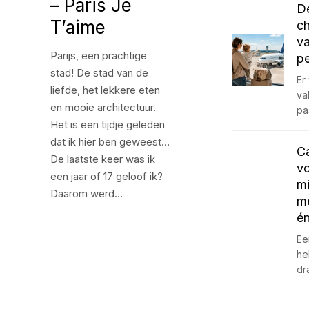
– Paris Je
De
T’aime
ch
va
Parijs, een prachtige
pe
stad! De stad van de
Er
liefde, het lekkere eten
va
en mooie architectuur.
pa
Het is een tijdje geleden
dat ik hier ben geweest…
C
De laatste keer was ik
vo
een jaar of 17 geloof ik?
mi
Daarom werd…
me
én
Ee
he
dr