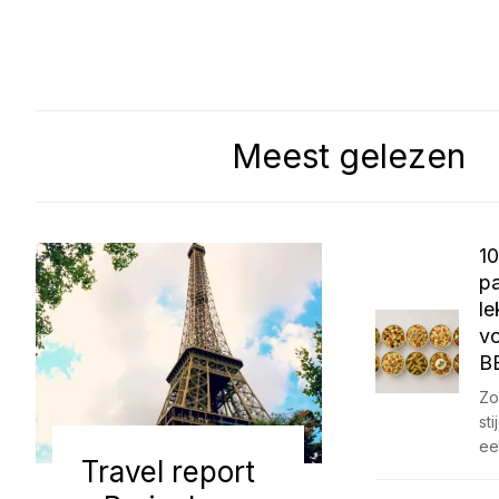
Meest gelezen
1
pa
le
v
B
Zo
st
ee
Travel report