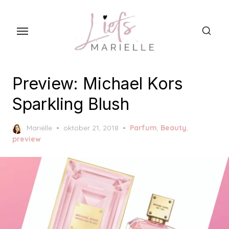
S
k
i
p
t
o
Preview: Michael Kors
t
Sparkling Blush
h
e
P
Mariëlle
oktober 21, 2018
Parfum
,
Beauty
,
c
o
preview
s
o
t
n
e
t
d
o
e
n
n
t