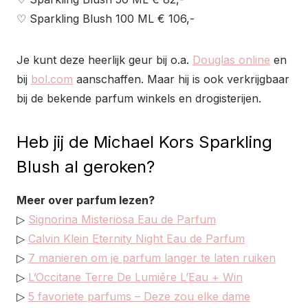
♡ Sparkling Blush 100 ML € 106,-
Je kunt deze heerlijk geur bij o.a.
Douglas online
en
bij
bol.com
aanschaffen. Maar hij is ook verkrijgbaar
bij de bekende parfum winkels en drogisterijen.
Heb jij de Michael Kors Sparkling
Blush al geroken?
Meer over parfum lezen?
▷
Signorina Misteriosa Eau de Parfum
▷
Calvin Klein Eternity Night Eau de Parfum
▷
7 manieren om je parfum langer te laten ruiken
▷
L’Occitane Terre De Lumiēre L’Eau + Win
▷
5 favoriete parfums – Deze zou elke dame