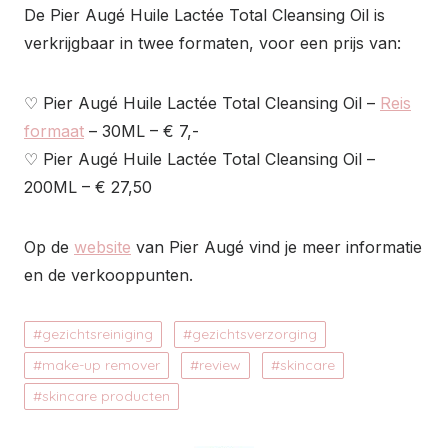
De Pier Augé Huile Lactée Total Cleansing Oil is
verkrijgbaar in twee formaten, voor een prijs van:
♡ Pier Augé Huile Lactée Total Cleansing Oil –
Reis
formaat
– 30ML – € 7,-
♡ Pier Augé Huile Lactée Total Cleansing Oil –
200ML – € 27,50
Op de
website
van Pier Augé vind je meer informatie
en de verkooppunten.
gezichtsreiniging
gezichtsverzorging
make-up remover
review
skincare
skincare producten