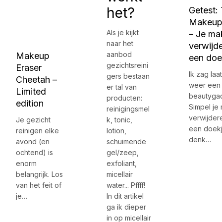
het?
Getest:
Makeup
Als je kijkt
– Je ma
naar het
verwijd
aanbod
Makeup
een doe
gezichtsreini
Eraser
Ik zag laa
gers bestaan
Cheetah –
weer een
er tal van
Limited
beautyga
producten:
edition
Simpel je
reinigingsmel
verwijder
Je gezicht
k, tonic,
een doek
reinigen elke
lotion,
denk…
avond (en
schuimende
ochtend) is
gel/zeep,
enorm
exfoliant,
belangrijk. Los
micellair
van het feit of
water... Pffff!
je…
In dit artikel
ga ik dieper
in op micellair