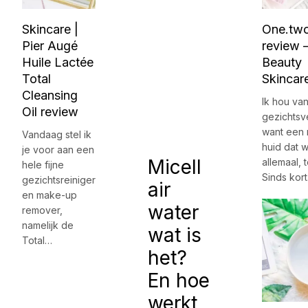
Skincare |
One.two
Pier Augé
review 
Huile Lactée
Beauty
Total
Skincar
Cleansing
Ik hou va
Oil review
gezichtsv
want een
Vandaag stel ik
huid dat w
je voor aan een
Micell
allemaal, 
hele fijne
Sinds kor
gezichtsreiniger
air
en make-up
water
remover,
namelijk de
wat is
Total…
het?
En hoe
werkt