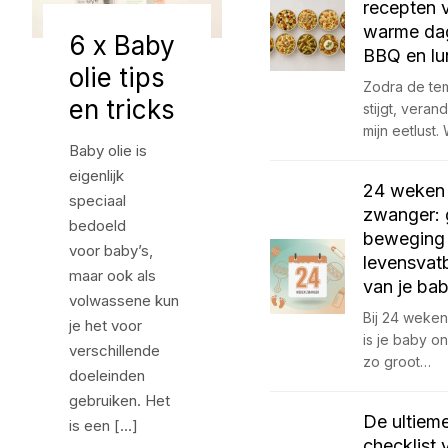
recepten 
warme da
6 x Baby
BBQ en lu
olie tips
Zodra de te
en tricks
stijgt, veran
mijn eetlust.
Baby olie is
eigenlijk
24 weken
speciaal
zwanger: 
bedoeld
beweging
voor baby’s,
levensvat
maar ook als
van je ba
volwassene kun
Bij 24 weke
je het voor
is je baby o
verschillende
zo groot…
doeleinden
gebruiken. Het
De ultiem
is een […]
checklist 