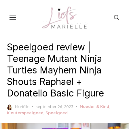
S
k
i
p
t
o
Speelgoed review |
t
Teenage Mutant Ninja
h
Turtles Mayhem Ninja
e
c
Shouts Raphael +
o
Donatello Basic Figure
n
t
P
Mariëlle
september 26, 2023
Moeder & Kind
,
e
o
Kleuterspeelgoed
,
Speelgoed
n
s
t
t