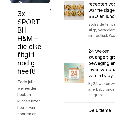
recepten vo
warme dage
3x
BBQ en lunc
SPORT
Zodra de tempe
BH
stijgt, verander
mijn eetlust. Wa
H&M –
die elke
24 weken
fitgirl
zwanger: gro
nodig
beweging e
levensvatba
heeft!
van je baby
Zoals jullie
Bij 24 weken z
wel eerder
is je baby ong
hebben
zo groot…
kunnen lezen
hou ik van
De ultieme
sporten en