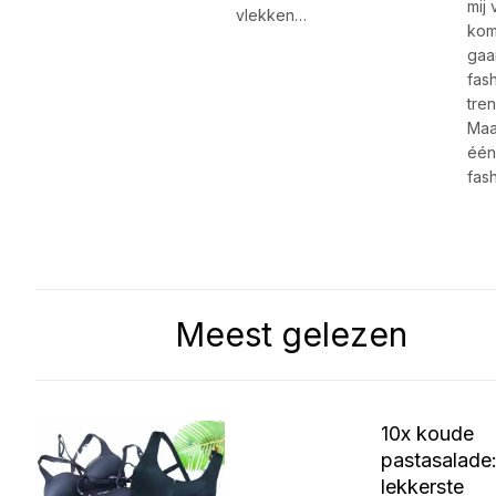
mij 
vlekken…
kom
gaa
fas
tren
Maar
één
fas
Meest gelezen
10x koude
pastasalade
lekkerste