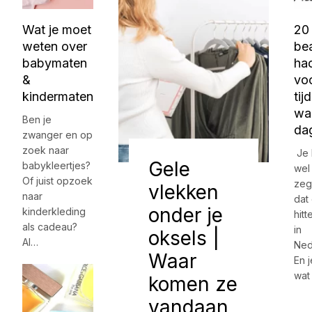
Wat je moet
20
weten over
be
babymaten
ha
&
vo
kindermaten
tij
wa
Ben je
da
zwanger en op
zoek naar
Je 
Gele
babykleertjes?
wel
Of juist opzoek
zeg
vlekken
naar
dat
onder je
kinderkleding
hitt
als cadeau?
in
oksels |
Al…
Ned
Waar
En j
wat
komen ze
vandaan