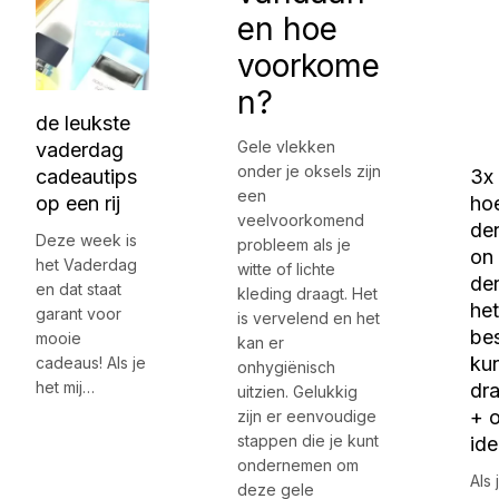
en hoe
voorkome
n?
de leukste
Gele vlekken
vaderdag
onder je oksels zijn
cadeautips
3x 
een
op een rij
hoe
veelvoorkomend
de
Deze week is
probleem als je
on
het Vaderdag
witte of lichte
de
en dat staat
kleding draagt. Het
het
garant voor
is vervelend en het
be
mooie
kan er
ku
cadeaus! Als je
onhygiënisch
het mij…
dr
uitzien. Gelukkig
+ o
zijn er eenvoudige
stappen die je kunt
id
ondernemen om
Als 
deze gele