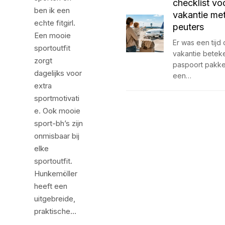
checklist vo
ben ik een
vakantie me
echte fitgirl.
peuters
Een mooie
Er was een tijd 
sportoutfit
vakantie betek
zorgt
paspoort pakke
dagelijks voor
een…
extra
sportmotivati
e. Ook mooie
sport-bh’s zijn
onmisbaar bij
elke
sportoutfit.
Hunkemöller
heeft een
uitgebreide,
praktische…