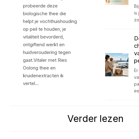
probeerde deze
Bi
is
biologische thee die
zo
helpt je vochthuishouding
op peil te houden, je
vitaliteit bevorderd,
D
ontgiftend werkt en
c
huidveroudering tegen
v
gaat.Vitaler met Ries
p
Oolong thee en
Er
kruidenextracten ik
va
vertel…
pa
e
Verder lezen