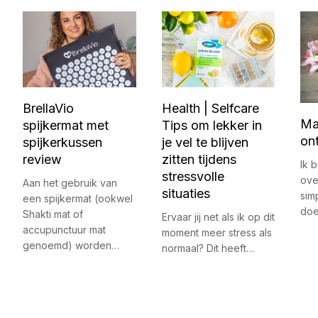
BrellaVio
Health | Selfcare
Ma
spijkermat met
Tips om lekker in
on
spijkerkussen
je vel te blijven
review
zitten tijdens
Ik 
stressvolle
ove
Aan het gebruik van
situaties
sim
een spijkermat (ookwel
doe
Shakti mat of
Ervaar jij net als ik op dit
accupunctuur mat
moment meer stress als
genoemd) worden…
normaal? Dit heeft…