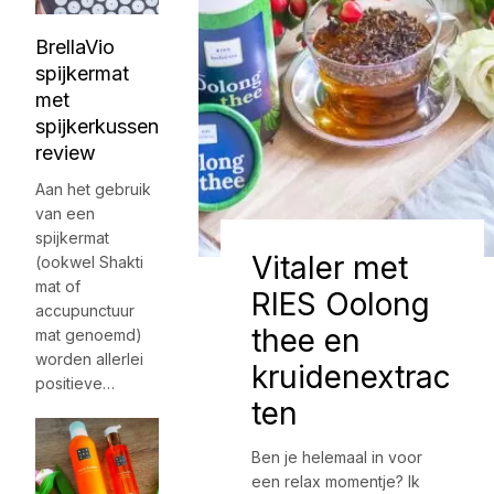
BrellaVio
spijkermat
met
spijkerkussen
review
Aan het gebruik
van een
spijkermat
Vitaler met
(ookwel Shakti
mat of
RIES Oolong
accupunctuur
thee en
mat genoemd)
worden allerlei
kruidenextrac
positieve…
ten
Ben je helemaal in voor
een relax momentje? Ik