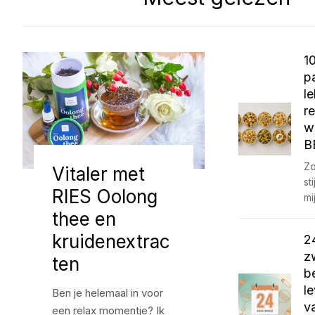
1
p
l
r
w
B
Zo
Vitaler met
st
RIES Oolong
mi
thee en
kruidenextrac
2
z
ten
b
l
Ben je helemaal in voor
v
een relax momentje? Ik