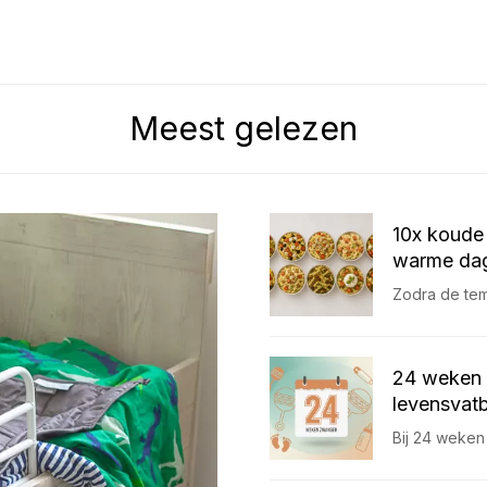
Meest gelezen
10x koude 
warme dag
Zodra de temp
24 weken 
levensvatb
Bij 24 weken