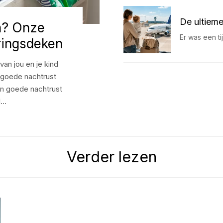
De ultieme
en? Onze
Er was een t
ringsdeken
van jou en je kind
n goede nachtrust
en goede nachtrust
l…
Verder lezen