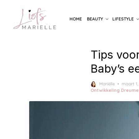
Skip
to
HOME
BEAUTY
LIFESTYLE
the
content
Tips voor
Baby’s e
Posted
Mariëlle
maart 1,
on
Ontwikkeling Dreume