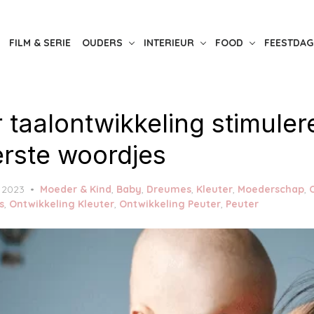
FILM & SERIE
OUDERS
INTERIEUR
FOOD
FEESTDAG
 taalontwikkeling stimuler
erste woordjes
 2023
Moeder & Kind
,
Baby
,
Dreumes
,
Kleuter
,
Moederschap
,
s
,
Ontwikkeling Kleuter
,
Ontwikkeling Peuter
,
Peuter