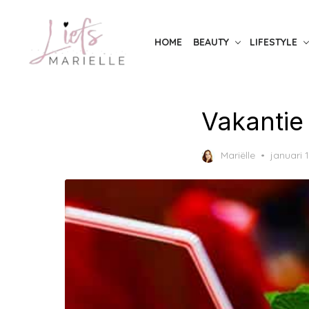
Skip
to
HOME
BEAUTY
LIFESTYLE
the
content
Vakantie
Posted
Mariëlle
januari 
on