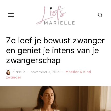
S
k
i
p
t
o
Zo leef je bewust zwanger
t
en geniet je intens van je
h
zwangerschap
e
c
P
Mariëlle
november 4, 2025
Moeder & Kind
,
o
o
zwanger
n
s
t
t
e
e
d
n
o
t
n