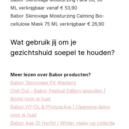
ML verkrijgbaar vanaf € 53,90
Babor Skinovage Moisturzing Calming Bio-
cellulose Mask 75 ML verkrijgbaar € 26,90
Wat gebruik jij om je
gezichtshuid soepel te houden?
Meer lezen over Babor producten?
Babor Skinovage PX Maskers
Chill Out – Babor Festival Edition ampullen |
Boost voor je huid
Babor HY-ÖL & Phytoactive | Cleansing detox
voor je huid
Babor Age ID Herfst / Winter make-up collectie