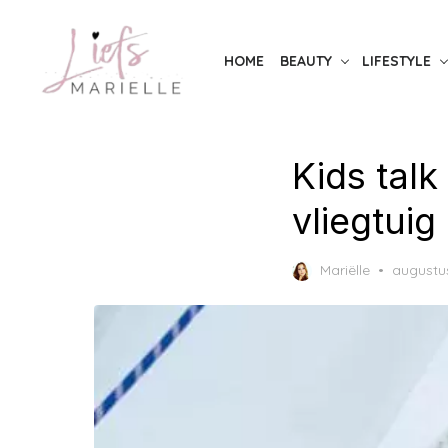
Skip
to
HOME
BEAUTY
LIFESTYLE
the
content
Kids talk
vliegtuig
Posted
Mariëlle
augustus
on