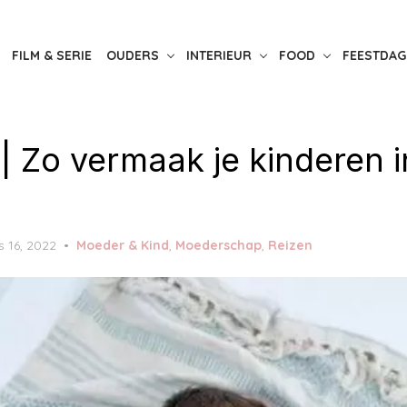
FILM & SERIE
OUDERS
INTERIEUR
FOOD
FEESTDAG
 | Zo vermaak je kinderen i
 16, 2022
Moeder & Kind
,
Moederschap
,
Reizen