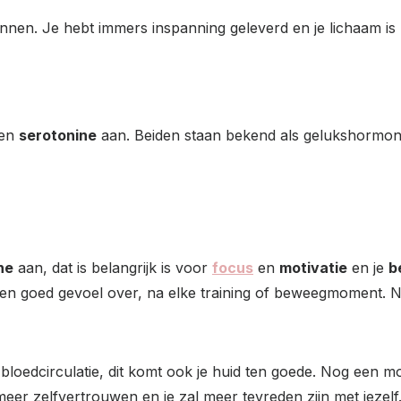
nen. Je hebt immers inspanning geleverd en je lichaam is
en
serotonine
aan. Beiden staan bekend als gelukshorm
ne
aan, dat is belangrijk is voor
focus
en
motivatie
en je
b
een goed gevoel over, na elke training of beweegmoment.
bloedcirculatie, dit komt ook je huid ten goede. Nog een
ot meer zelfvertrouwen en je zal meer tevreden zijn met jezelf