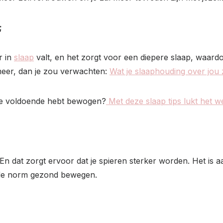
;
r in
slaap
valt, en het zorgt voor een diepere slaap, waardoo
 meer, dan je zou verwachten:
Wat je slaaphouding over jou 
 je voldoende hebt bewogen?
Met deze slaap tips lukt het we
. En dat zorgt ervoor dat je spieren sterker worden. Het is 
ar de norm gezond bewegen.