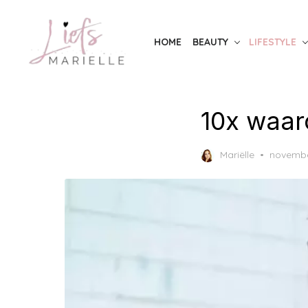
Skip
to
HOME
BEAUTY
LIFESTYLE
the
content
10x waar
Posted
Mariëlle
novembe
on