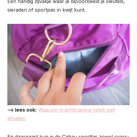
Een handig zijvakje waar je bijvoorbeeld je sleutels,
sieraden of sportpas in kwijt kunt.
–> lees ook:
Waarom krachttraining helpt met
afvallen
En daarnaast kun je de Cabau sporttas zowel cross-