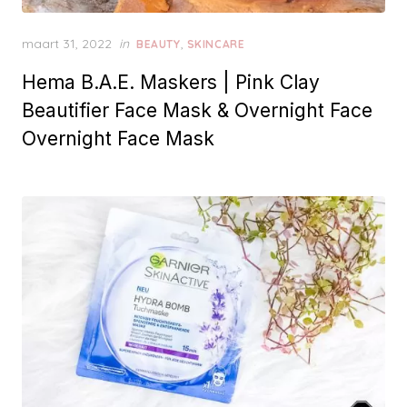
P
maart 31, 2022
in
,
BEAUTY
SKINCARE
o
Hema B.A.E. Maskers | Pink Clay
s
t
Beautifier Face Mask & Overnight Face
e
Overnight Face Mask
d
o
n