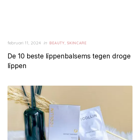
P
februari 11, 2024
in
,
BEAUTY
SKINCARE
o
De 10 beste lippenbalsems tegen droge
s
t
lippen
e
d
o
n