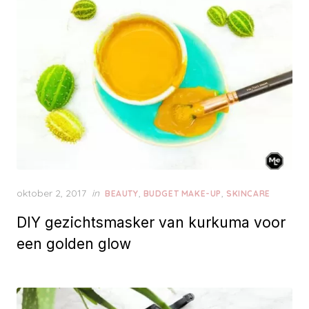
n
P
oktober 2, 2017
in
,
,
BEAUTY
BUDGET MAKE-UP
SKINCARE
o
DIY gezichtsmasker van kurkuma voor
s
t
een golden glow
e
d
o
n