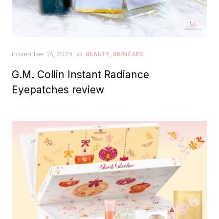
P
november 16, 2023
in
,
BEAUTY
SKINCARE
o
G.M. Collin Instant Radiance
s
t
Eyepatches review
e
d
o
n