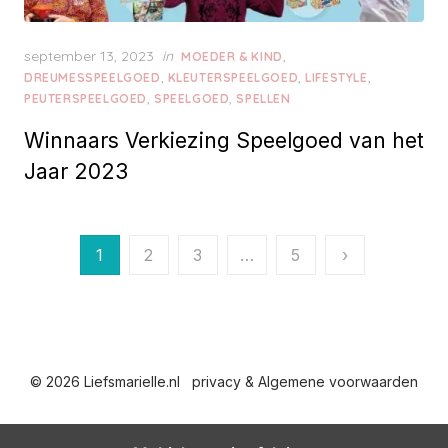
P
september 13, 2023
in
,
MOEDER & KIND
o
,
,
,
DREUMESSPEELGOED
KLEUTERSPEELGOED
LIFESTYLE
s
,
,
PEUTERSPEELGOED
SPEELGOED
SPELLEN
t
Winnaars Verkiezing Speelgoed van het
e
d
Jaar 2023
o
n
B
1
2
3
…
5
›
e
r
i
© 2026 Liefsmarielle.nl
privacy & Algemene voorwaarden
c
h