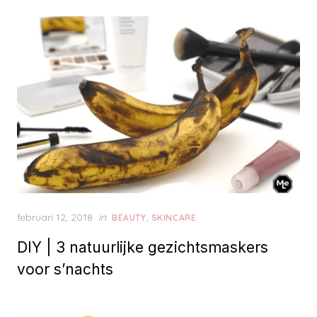
o
n
P
februari 12, 2018
in
,
BEAUTY
SKINCARE
o
DIY | 3 natuurlijke gezichtsmaskers
s
t
voor s’nachts
e
d
o