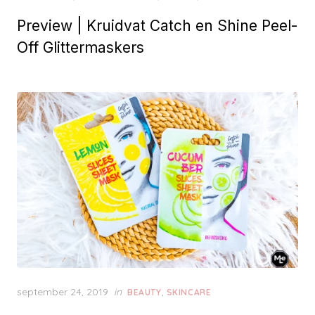
o
Preview | Kruidvat Catch en Shine Peel-
s
t
Off Glittermaskers
e
d
o
n
P
september 24, 2019
in
,
BEAUTY
SKINCARE
o