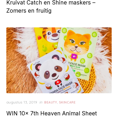
Kruivat Catch en Shine maskers –
s
t
Zomers en fruitig
e
d
o
n
P
augustus 13, 2019
in
,
BEAUTY
SKINCARE
o
WIN 10x 7th Heaven Animal Sheet
s