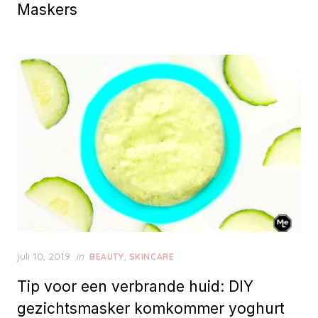
t
Maskers
e
d
o
n
P
juli 10, 2019
in
,
BEAUTY
SKINCARE
o
Tip voor een verbrande huid: DIY
s
t
gezichtsmasker komkommer yoghurt
e