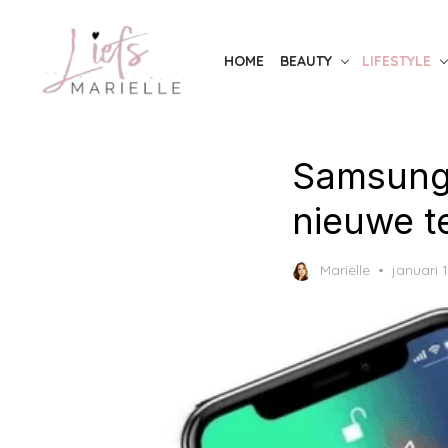
Skip
to
HOME
BEAUTY
LIFESTYLE
the
content
Samsung 
nieuwe t
Posted
Mariëlle
januari 
on