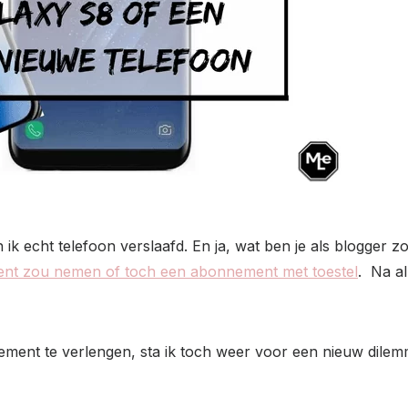
ik echt telefoon verslaafd. En ja, wat ben je als blogger zo
nt zou nemen of toch een abonnement met toestel
. Na al
ement te verlengen, sta ik toch weer voor een nieuw dilem