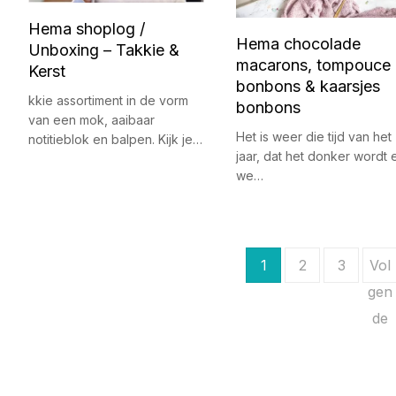
Hema shoplog /
Hema chocolade
Unboxing – Takkie &
macarons, tompouce
Kerst
bonbons & kaarsjes
kkie assortiment in de vorm
bonbons
van een mok, aaibaar
Het is weer die tijd van het
notitieblok en balpen. Kijk je…
jaar, dat het donker wordt 
we…
B
1
2
3
Vol
e
gen
de
r
i
c