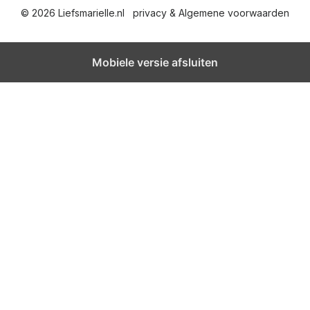
© 2026 Liefsmarielle.nl
privacy & Algemene voorwaarden
h
t
Mobiele versie afsluiten
e
n
p
a
g
i
n
e
r
i