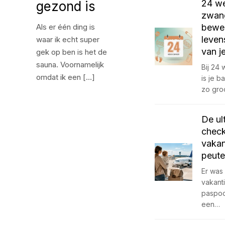
24 w
gezond is
zwang
Als er één ding is
bewe
leven
waar ik echt super
van j
gek op ben is het de
sauna. Voornamelijk
Bij 24
omdat ik een […]
is je 
zo gro
De ul
check
vakan
peute
Er was 
vakant
paspoo
een…