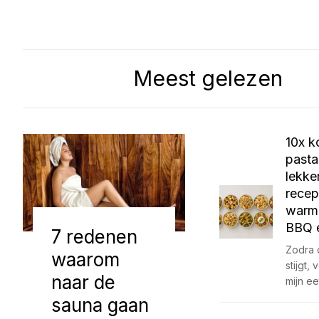
Meest gelezen
10x k
pasta
lekke
recep
warm
BBQ e
7 redenen
Zodra 
waarom
stijgt,
naar de
mijn ee
sauna gaan