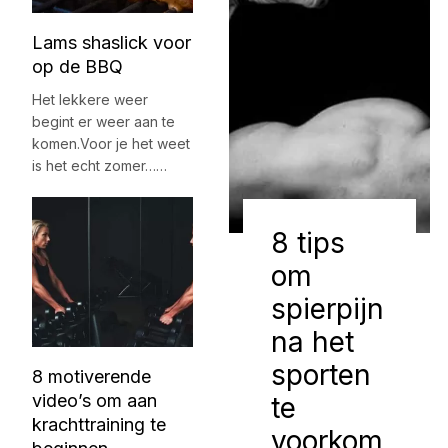
Lams shaslick voor
op de BBQ
Het lekkere weer
begint er weer aan te
komen.Voor je het weet
is het echt zomer……
8 tips
om
spierpijn
na het
sporten
8 motiverende
video’s om aan
te
krachttraining te
voorkom