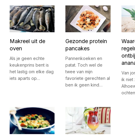
Makreel uit de
Gezonde protein
Waar
oven
pancakes
regel
ontbi
Als je geen echte
Pannenkoeken en
anan
keukenprins bent is
patat. Toch wel de
het lastig om elke dag
twee van mijn
Van jo
iets aparts op…
favoriete gerechten al
ik niet
ben ik geen kind…
Alhoew
ochte