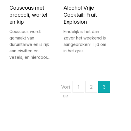
Couscous met
Alcohol Vrije
broccoli, wortel
Cocktail: Fruit
en kip
Explosion
Couscous wordt
Eindelijk is het dan
gemaakt van
zover het weekend is
durumtarwe en is rijk
aangebroken! Tijd om
aan eiwitten en
in het gras…
vezels, en hierdoor…
B
Vori
1
2
3
e
ge
r
i
c