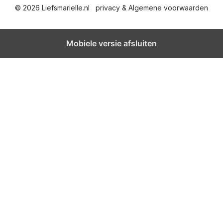
© 2026 Liefsmarielle.nl
privacy & Algemene voorwaarden
h
t
Mobiele versie afsluiten
e
n
p
a
g
i
n
e
r
i