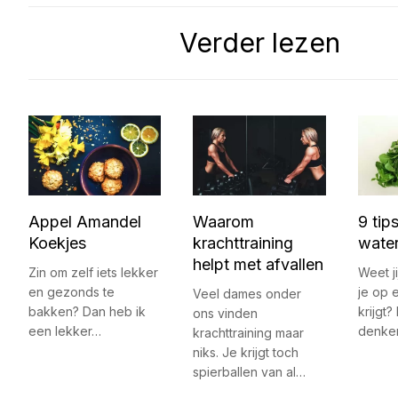
Verder lezen
Appel Amandel
Waarom
9 tip
Koekjes
krachttraining
water
helpt met afvallen
Zin om zelf iets lekker
Weet j
en gezonds te
je op 
Veel dames onder
bakken? Dan heb ik
krijgt?
ons vinden
een lekker…
denke
krachttraining maar
niks. Je krijgt toch
spierballen van al…