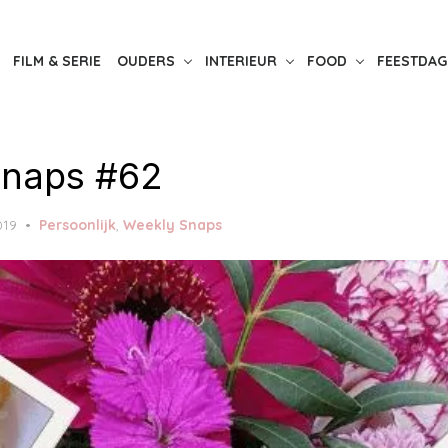
FILM & SERIE
OUDERS
INTERIEUR
FOOD
FEESTDAG
Snaps #62
019
Persoonlijk
,
Weekly Snaps