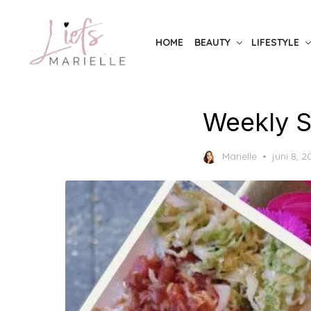
Skip
to
HOME
BEAUTY
LIFESTYLE
the
content
Weekly 
Posted
Mariëlle
juni 8, 2
on