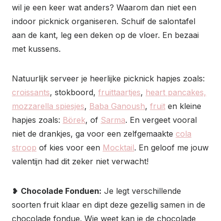
wil je een keer wat anders? Waarom dan niet een
indoor picknick organiseren. Schuif de salontafel
aan de kant, leg een deken op de vloer. En bezaai
met kussens.
Natuurlijk serveer je heerlijke picknick hapjes zoals:
croissants
, stokboord,
fruittaartjes
,
heart pancakes,
mozzarella spiesjes
,
Baba Ganoush
,
fruit
en kleine
hapjes zoals:
Börek
, of
Sarma
. En vergeet vooral
niet de drankjes, ga voor een zelfgemaakte
cola
stroop
of kies voor een
Mocktail
. En geloof me jouw
valentijn had dit zeker niet verwacht!
❥
Chocolade Fonduen:
Je legt verschillende
soorten fruit klaar en dipt deze gezellig samen in de
chocolade fondue. Wie weet kan je de chocolade