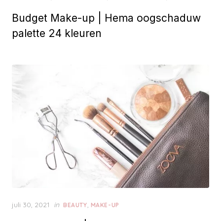
o
Budget Make-up | Hema oogschaduw
s
t
palette 24 kleuren
e
d
o
n
P
juli 30, 2021
in
,
BEAUTY
MAKE-UP
o