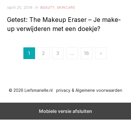
P
april 25, 2018
in
,
BEAUTY
SKINCARE
o
Getest: The Makeup Eraser – Je make-
s
t
up verwijderen met een doekje?
e
d
o
n
B
1
2
3
…
16
›
e
r
i
© 2026 Liefsmarielle.nl
privacy & Algemene voorwaarden
c
h
Mobiele versie afsluiten
t
e