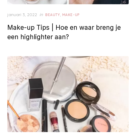
P
januari 3, 2022
in
,
BEAUTY
MAKE-UP
o
Make-up Tips | Hoe en waar breng je
s
t
een highlighter aan?
e
d
o
n