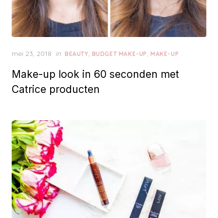
P
mei 23, 2018
in
,
,
BEAUTY
BUDGET MAKE-UP
MAKE-UP
o
Make-up look in 60 seconden met
s
t
Catrice producten
e
d
o
n