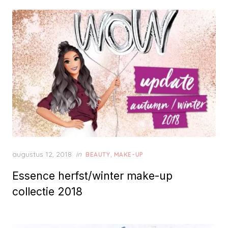
d
o
n
P
augustus 12, 2018
in
,
BEAUTY
MAKE-UP
o
Essence herfst/winter make-up
s
t
collectie 2018
e
d
o