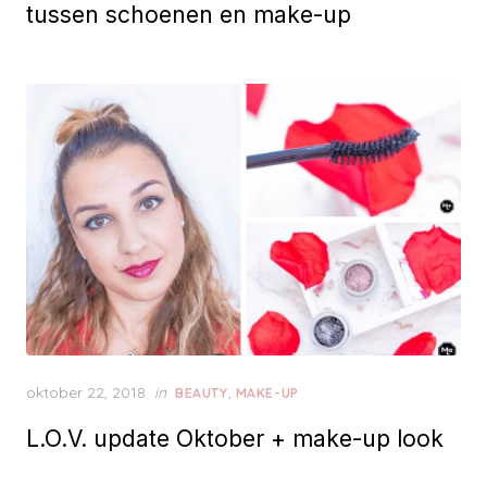
t
tussen schoenen en make-up
e
d
o
n
P
oktober 22, 2018
in
,
BEAUTY
MAKE-UP
o
L.O.V. update Oktober + make-up look
s
t
e