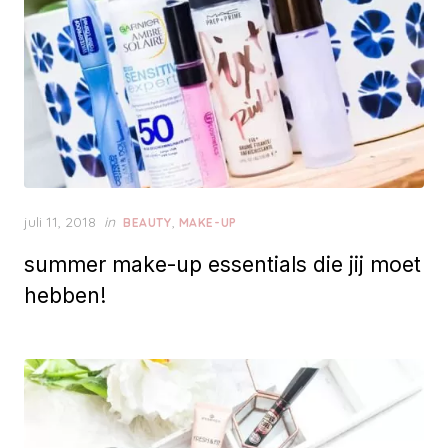
P
juli 11, 2018
in
,
BEAUTY
MAKE-UP
o
summer make-up essentials die jij moet
s
t
hebben!
e
d
o
n