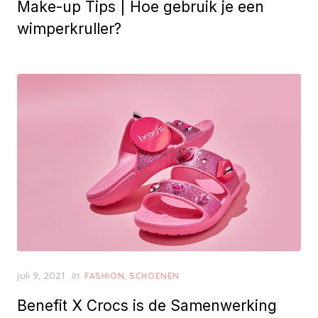
Make-up Tips | Hoe gebruik je een
s
t
wimperkruller?
e
d
o
n
P
juli 9, 2021
in
,
FASHION
SCHOENEN
o
Benefit X Crocs is de Samenwerking
s