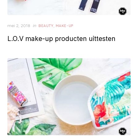
P
mei 2, 2018
in
,
BEAUTY
MAKE-UP
o
L.O.V make-up producten uittesten
s
t
e
d
o
n