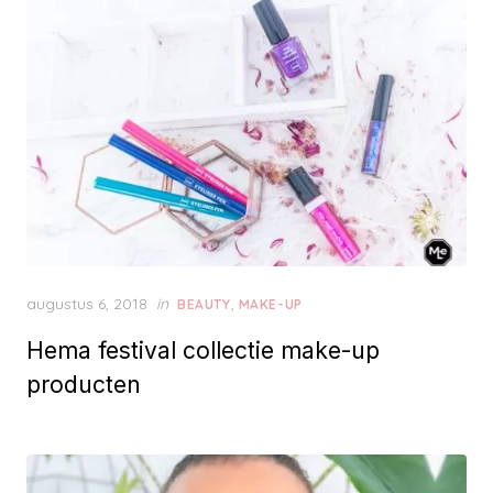
n
P
augustus 6, 2018
in
,
BEAUTY
MAKE-UP
o
Hema festival collectie make-up
s
t
producten
e
d
o
n