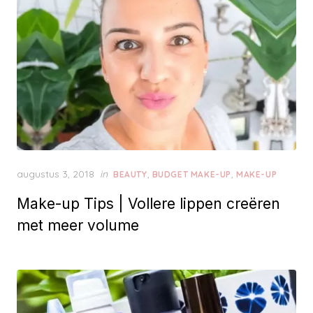
P
augustus 3, 2018
in
,
,
BEAUTY
BUDGET MAKE-UP
MAKE-UP
o
Make-up Tips | Vollere lippen creëren
s
t
met meer volume
e
d
o
n