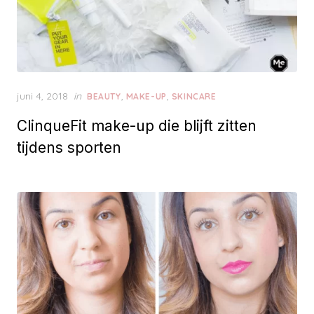
P
juni 4, 2018
in
,
,
BEAUTY
MAKE-UP
SKINCARE
o
ClinqueFit make-up die blijft zitten
s
t
tijdens sporten
e
d
o
n