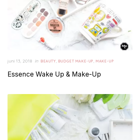
P
juni 13, 2018
in
,
,
BEAUTY
BUDGET MAKE-UP
MAKE-UP
o
Essence Wake Up & Make-Up
s
t
e
d
o
n