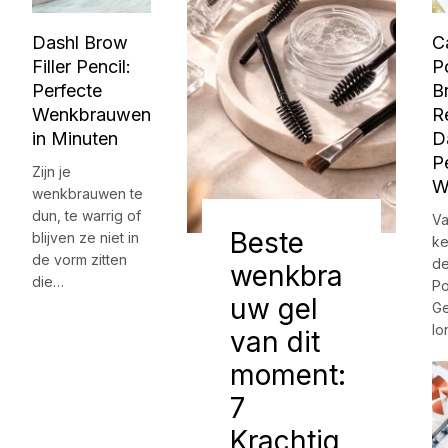
Dashl Brow
C
Filler Pencil:
P
Perfecte
B
Wenkbrauwen
R
in Minuten
D
P
Zijn je
W
wenkbrauwen te
dun, te warrig of
Va
Beste
blijven ze niet in
ke
de vorm zitten
de
wenkbra
die…
Po
uw gel
Ge
lo
van dit
moment:
7
Krachtig