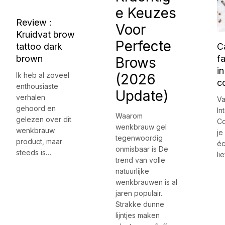
e Keuzes
Review :
Voor
Kruidvat brow
Perfecte
tattoo dark
C
brown
fa
Brows
in
Ik heb al zoveel
(2026
co
enthousiaste
Update)
verhalen
Va
gehoord en
In
Waarom
gelezen over dit
Co
wenkbrauw gel
wenkbrauw
je
tegenwoordig
product, maar
éc
onmisbaar is De
steeds is…
li
trend van volle
natuurlijke
wenkbrauwen is al
jaren populair.
Strakke dunne
lijntjes maken