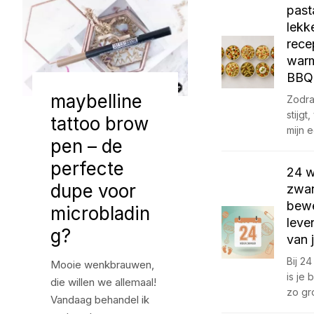
past
lekk
rece
war
BBQ 
maybelline
Zodra
stijgt
tattoo brow
mijn e
pen – de
perfecte
24 
dupe voor
zwan
bewe
microbladin
leve
g?
van 
Bij 2
Mooie wenkbrauwen,
is je
die willen we allemaal!
zo gr
Vandaag behandel ik