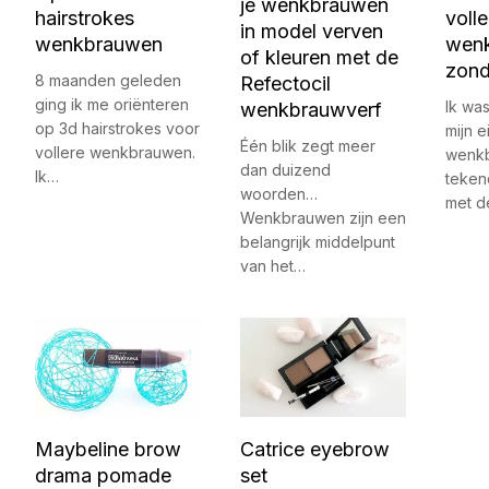
je wenkbrauwen
hairstrokes
volle
in model verven
wenkbrauwen
wen
of kleuren met de
zond
8 maanden geleden
Refectocil
ging ik me oriënteren
Ik wa
wenkbrauwverf
op 3d hairstrokes voor
mijn 
Één blik zegt meer
vollere wenkbrauwen.
wenk
dan duizend
Ik…
teken
woorden…
met 
Wenkbrauwen zijn een
belangrijk middelpunt
van het…
Maybeline brow
Catrice eyebrow
drama pomade
set