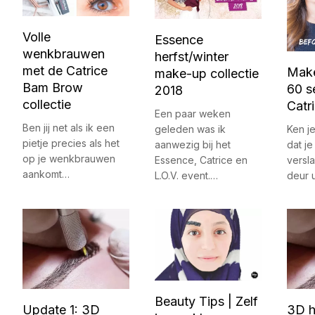
Volle
Essence
wenkbrauwen
herfst/winter
met de Catrice
Make
make-up collectie
Bam Brow
60 s
2018
collectie
Catr
Een paar weken
Ben jij net als ik een
geleden was ik
Ken j
pietje precies als het
aanwezig bij het
dat je
op je wenkbrauwen
Essence, Catrice en
versl
aankomt…
L.O.V. event.…
deur 
Beauty Tips | Zelf
Update 1: 3D
3D h