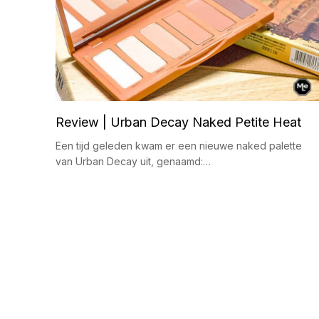
Review | Urban Decay Naked Petite Heat
Een tijd geleden kwam er een nieuwe naked palette
van Urban Decay uit, genaamd:…
B
e
r