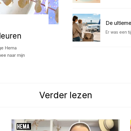
De ultieme
Er was een t
leuren
ige Hema
mee naar mijn
Verder lezen