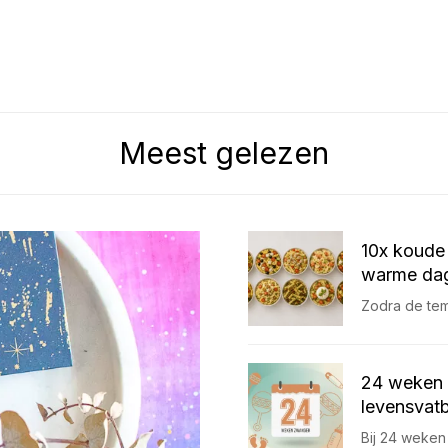
Meest gelezen
10x koude 
warme dag
Zodra de temp
24 weken 
levensvatb
Bij 24 weken