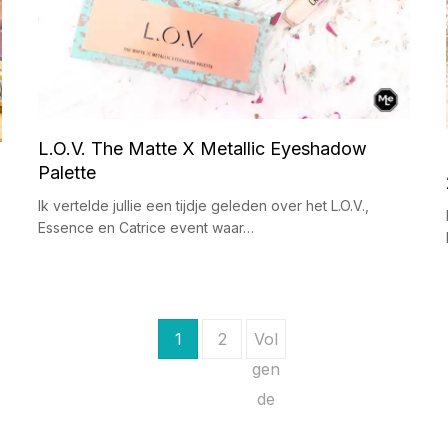
L.O.V. The Matte X Metallic Eyeshadow
Palette
Ik vertelde jullie een tijdje geleden over het L.O.V.,
Essence en Catrice event waar…
1
2
Vol
gen
de