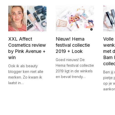
XXL Affect
Nieuw! Hema
Volle
Cosmetics review
festival collectie
wenk
by Pink Avenue +
2019 + Look
met d
win
Bam 
Goed nieuws! De
collec
Hema festival collectie
Ook ik als beauty
2019 ligt in de winkels
blogger ken niet alle
Ben jij
en bevat trendy…
merken. Zo kwam ik
pietje 
laatst in…
op je
aanko