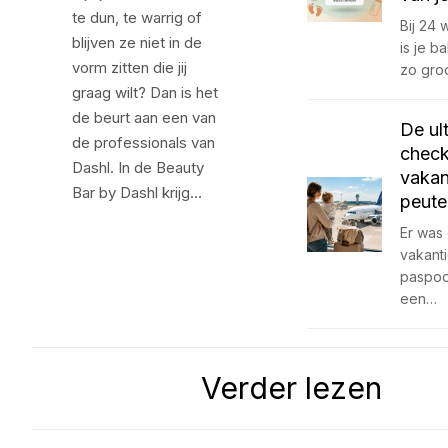
te dun, te warrig of
Bij 24
blijven ze niet in de
is je 
vorm zitten die jij
zo gro
graag wilt? Dan is het
de beurt aan een van
De ul
de professionals van
check
Dashl. In de Beauty
vakan
Bar by Dashl krijg…
peute
Er was 
vakant
paspoo
een…
Verder lezen