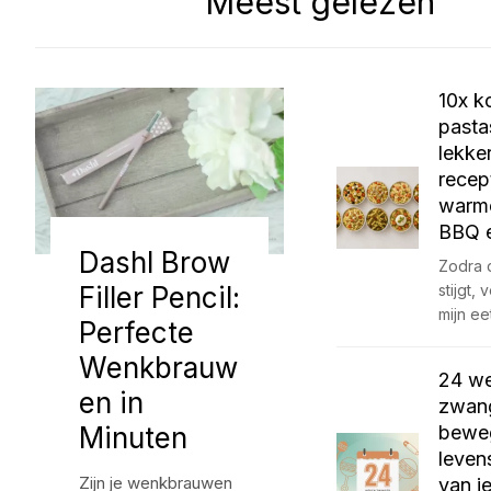
Meest gelezen
10x k
pasta
lekke
recep
warm
BBQ e
Dashl Brow
Zodra 
Filler Pencil:
stijgt,
mijn ee
Perfecte
Wenkbrauw
24 w
en in
zwang
Minuten
bewe
leven
Zijn je wenkbrauwen
van j