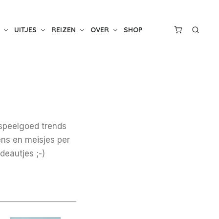
UITJES
REIZEN
OVER
SHOP
 speelgoed trends
ens en meisjes per
adeautjes ;-)