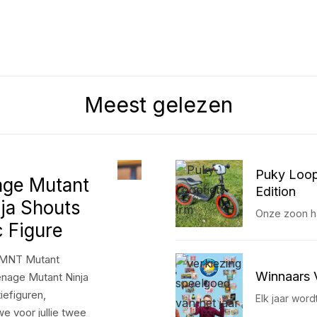
Meest gelezen
Puky Loop
age Mutant
Edition
ja Shouts
Onze zoon had
c Figure
 TMNT Mutant
Winnaars 
nage Mutant Ninja
iefiguren,
Elk jaar wor
e voor jullie twee