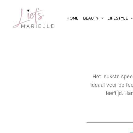
Skip
to
HOME
BEAUTY
LIFESTYLE
the
content
Het leukste spee
ideaal voor de fe
leeftijd. Ha