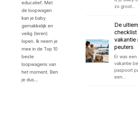
educatief. Met
zo groot…
de loopwagen
kan je baby
De ultie
gemakkelijk en
checklist
veilig (leren)
vakantie
lopen. Ik neem je
peuters
mee in de Top 10
beste
Er was een t
vakantie b
loopwagens van
paspoort p
het moment. Ben
een…
je dus…