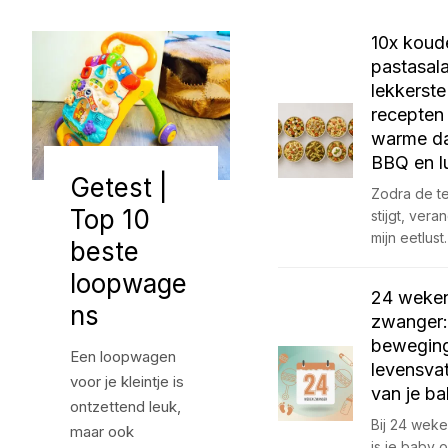
10x koud
pastasal
lekkerste
recepten
warme d
BBQ en l
Getest |
Zodra de t
Top 10
stijgt, vera
mijn eetlust
beste
loopwage
24 weke
ns
zwanger:
bewegin
Een loopwagen
levensva
voor je kleintje is
van je b
ontzettend leuk,
Bij 24 wek
maar ook
is je baby