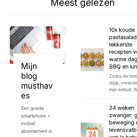
Meest gelezen
10x koude
pastasalad
lekkerste
recepten v
warme dag
Mijn
BBQ en lu
blog
Zodra de tem
stijgt, verand
musthav
mijn eetlust. 
es
24 weken
Een goede
zwanger: g
smartphone +
beweging 
mobiel
levensvatb
abonnement is