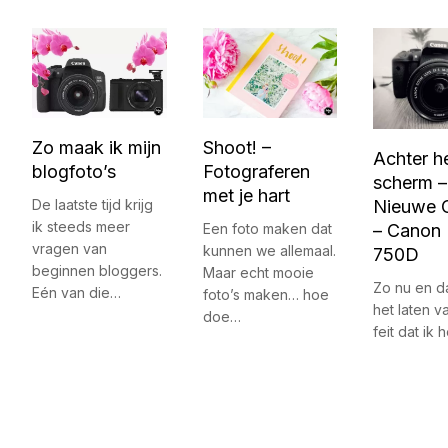
Zo maak ik mijn
Shoot! –
Achter h
blogfoto’s
Fotograferen
scherm –
met je hart
De laatste tijd krijg
Nieuwe 
ik steeds meer
Een foto maken dat
– Canon
vragen van
kunnen we allemaal.
750D
beginnen bloggers.
Maar echt mooie
Zo nu en d
Eén van die…
foto’s maken… hoe
het laten va
doe…
feit dat ik 