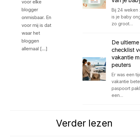
van je bab
voor elke
blogger
Bij 24 weken
is je baby o
onmisbaar. En
zo groot…
voor mij is dat
waar het
bloggen
De ultieme
allemaal […]
checklist 
vakantie m
peuters
Er was een tij
vakantie bet
paspoort pak
een…
Verder lezen