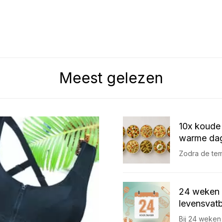
Meest gelezen
10x koude 
warme dag
Zodra de temp
24 weken 
levensvatb
Bij 24 weken