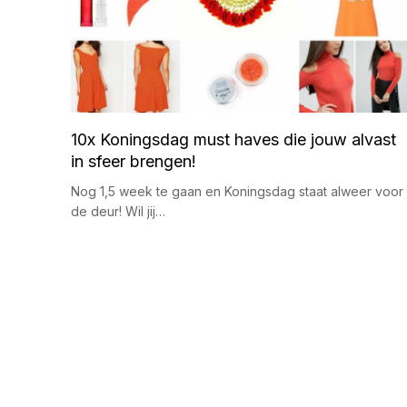
10x Koningsdag must haves die jouw alvast
in sfeer brengen!
Nog 1,5 week te gaan en Koningsdag staat alweer voor
de deur! Wil jij…
B
e
r