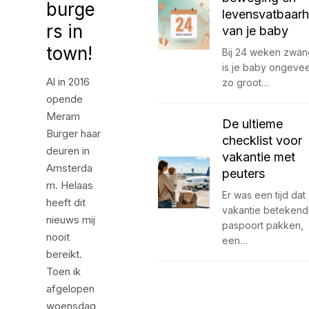
burge
levensvatbaarh
rs in
van je baby
town!
Bij 24 weken zwan
is je baby ongeve
Al in 2016
zo groot…
opende
Meram
De ultieme
Burger haar
checklist voor
deuren in
vakantie met
Amsterda
peuters
m. Helaas
Er was een tijd dat
heeft dit
vakantie betekend
nieuws mij
paspoort pakken,
nooit
een…
bereikt.
Toen ik
afgelopen
woensdag