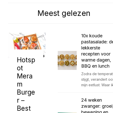
Meest gelezen
10x koude
pastasalade: d
lekkerste
recepten voor
Hotsp
warme dagen,
BBQ en lunch
ot
Zodra de temperat
Mera
stijgt, verandert o
m
mijn eetlust. Waar 
Burge
r –
24 weken
zwanger: groei
Best
beweging en