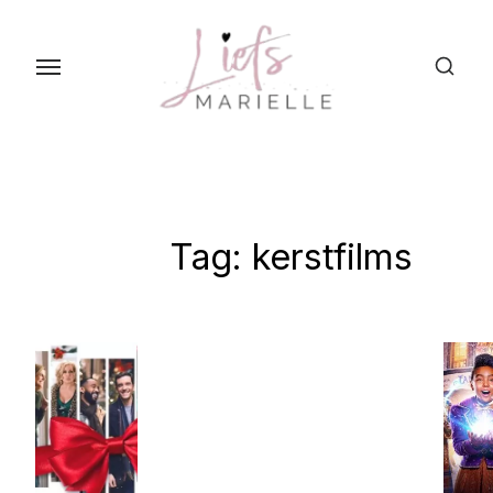
S
k
i
p
t
o
t
h
Tag:
kerstfilms
e
c
o
n
t
e
n
t