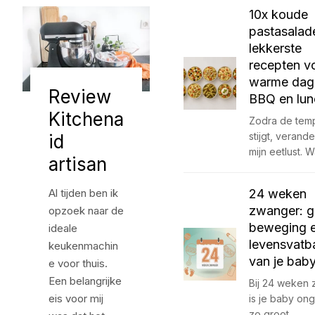
10x koude
pastasalad
lekkerste
recepten v
warme dag
Review
BBQ en lun
Kitchena
Zodra de tem
stijgt, verand
id
mijn eetlust. 
artisan
Al tijden ben ik
24 weken
zwanger: g
opzoek naar de
beweging 
ideale
levensvatb
keukenmachin
van je bab
e voor thuis.
Een belangrijke
Bij 24 weken
eis voor mij
is je baby on
zo groot…