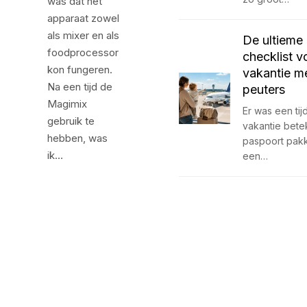
was dat het
apparaat zowel
als mixer en als
De ultieme
foodprocessor
checklist v
kon fungeren.
vakantie m
Na een tijd de
peuters
Magimix
Er was een tij
gebruik te
vakantie bete
hebben, was
paspoort pak
ik…
een…