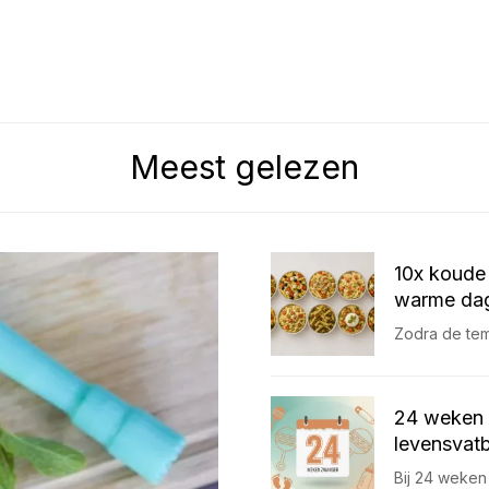
Meest gelezen
10x koude 
warme dag
Zodra de temp
24 weken 
levensvatb
Bij 24 weken