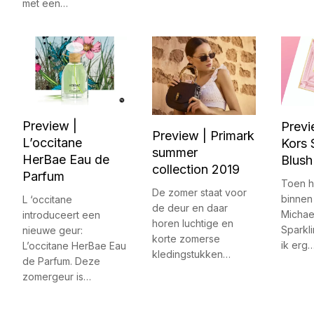
met een…
Preview |
Previ
Preview | Primark
L’occitane
Kors 
summer
HerBae Eau de
Blush
collection 2019
Parfum
Toen h
De zomer staat voor
binnen
L ‘occitane
de deur en daar
Michae
introduceert een
horen luchtige en
Sparkl
nieuwe geur:
korte zomerse
ik erg
L’occitane HerBae Eau
kledingstukken…
de Parfum. Deze
zomergeur is…