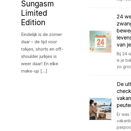
Sungasm
Limited
24 w
Edition
zwang
beweg
Eindelijk is de zomer
leven
daar – de tijd voor
van j
rokjes, shorts en off-
Bij 24
shoulder jurkjes is
is je 
weer daar! En elke
zo gro
make-up […]
De ul
check
vakan
peute
Er was 
vakant
paspoo