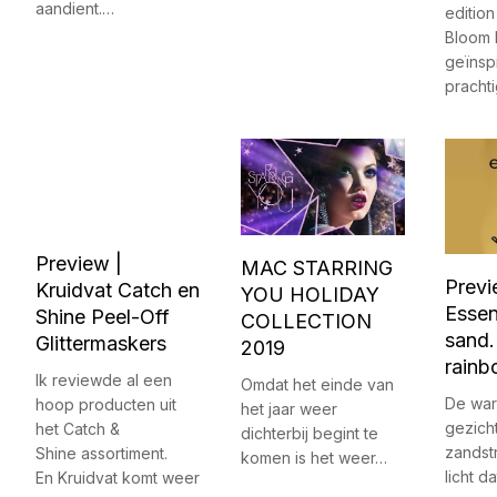
aandient.…
editio
Bloom 
geïnsp
pracht
Preview |
MAC STARRING
Previ
Kruidvat Catch en
YOU HOLIDAY
Essen
Shine Peel-Off
COLLECTION
sand.
Glittermaskers
2019
rainb
Ik reviewde al een
Omdat het einde van
De war
hoop producten uit
het jaar weer
gezicht
het Catch &
dichterbij begint te
zandst
Shine assortiment.
komen is het weer…
licht d
En Kruidvat komt weer