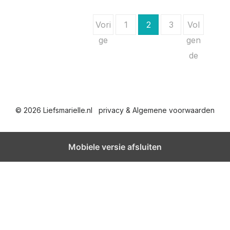
B
Vori
1
2
3
Vol
e
ge
gen
de
r
i
c
© 2026 Liefsmarielle.nl
privacy & Algemene voorwaarden
h
t
Mobiele versie afsluiten
e
n
p
a
g