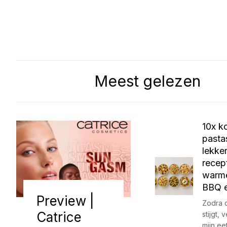
Meest gelezen
10x k
pasta
lekke
recep
warm
BBQ e
Preview |
Zodra 
Catrice
stijgt,
mijn ee