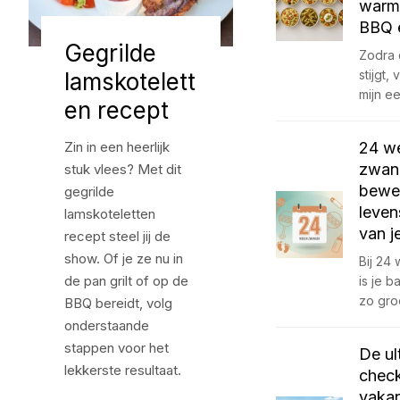
warm
BBQ 
Gegrilde
Zodra 
stijgt,
lamskotelett
mijn ee
en recept
Zin in een heerlijk
24 w
zwang
stuk vlees? Met dit
bewe
gegrilde
leven
lamskoteletten
van j
recept steel jij de
show. Of je ze nu in
Bij 24
de pan grilt of op de
is je 
zo gro
BBQ bereidt, volg
onderstaande
stappen voor het
De ul
lekkerste resultaat.
check
vakan