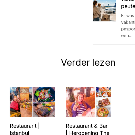
peute
Er was 
vakant
paspoo
een…
Verder lezen
Restaurant |
Restaurant & Bar
Istanbul
| Heropening The