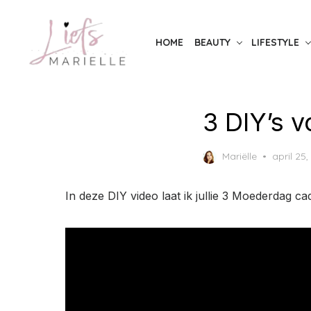
S
k
HOME
BEAUTY
LIFESTYLE
i
p
t
o
3 DIY’s 
t
h
P
Mariëlle
april 25,
e
o
c
s
In deze DIY video laat ik jullie 3 Moederdag 
t
o
e
n
d
t
o
n
e
n
t