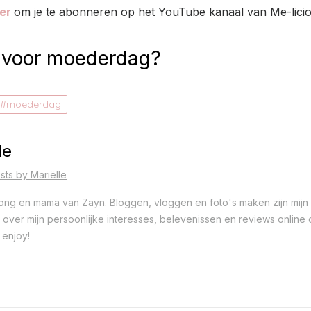
ier
om je te abonneren op het YouTube kanaal van Me-liciou
r voor moederdag?
moederdag
le
sts by Mariëlle
 jong en mama van Zayn. Bloggen, vloggen en foto's maken zijn mijn 
ver mijn persoonlijke interesses, belevenissen en reviews online op
 enjoy!