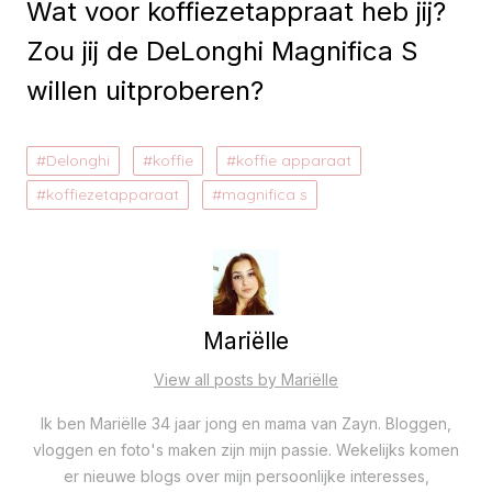
Wat voor koffiezetappraat heb jij?
Zou jij de DeLonghi Magnifica S
willen uitproberen?
Delonghi
koffie
koffie apparaat
koffiezetapparaat
magnifica s
Mariëlle
View all posts by Mariëlle
Ik ben Mariëlle 34 jaar jong en mama van Zayn. Bloggen,
vloggen en foto's maken zijn mijn passie. Wekelijks komen
er nieuwe blogs over mijn persoonlijke interesses,