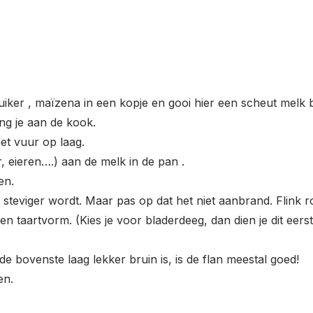
esuiker , maïzena in een kopje en gooi hier een scheut melk 
eng je aan de kook.
het vuur op laag.
, eieren….) aan de melk in de pan .
en.
l steviger wordt. Maar pas op dat het niet aanbrand. Flink 
 een taartvorm. (Kies je voor bladerdeeg, dan dien je dit ee
e bovenste laag lekker bruin is, is de flan meestal goed!
en.