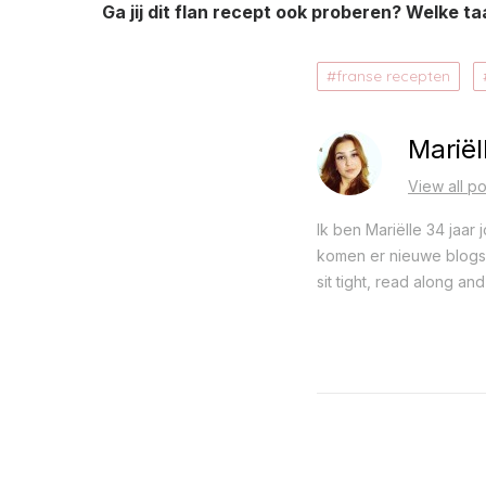
Ga jij dit flan recept ook proberen? Welke taar
franse recepten
Mariël
View all po
Ik ben Mariëlle 34 jaar
komen er nieuwe blogs o
sit tight, read along and