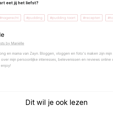
t eet jij het liefst?
nagerecht
pudding
pudding taart
recepten
t
le
sts by Mariëlle
 jong en mama van Zayn. Bloggen, vloggen en foto's maken zijn mijn 
ver mijn persoonlijke interesses, belevenissen en reviews online op
 enjoy!
Dit wil je ook lezen