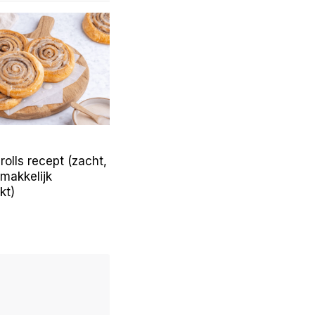
olls recept (zacht,
 makkelijk
kt)