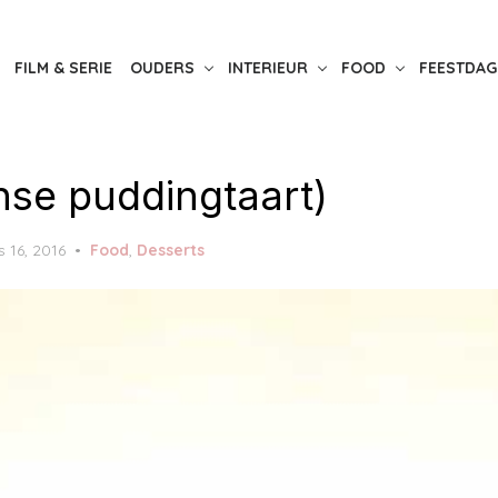
FILM & SERIE
OUDERS
INTERIEUR
FOOD
FEESTDAG
anse puddingtaart)
 16, 2016
Food
,
Desserts