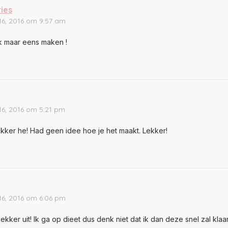
ries
16, 2016 om 9:57 am
ook maar eens maken !
16, 2016 om 5:21 pm
ekker he! Had geen idee hoe je het maakt. Lekker!
16, 2016 om 6:06 pm
lekker uit! Ik ga op dieet dus denk niet dat ik dan deze snel zal kl