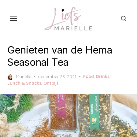
S
k
i
p
t
o
Genieten van de Hema
t
Seasonal Tea
h
e
P
Mariëlle
december 28, 2021
Food
,
Drinks
,
c
o
Lunch & Snacks
,
Ontbijt
s
o
t
n
e
t
d
o
e
n
n
t