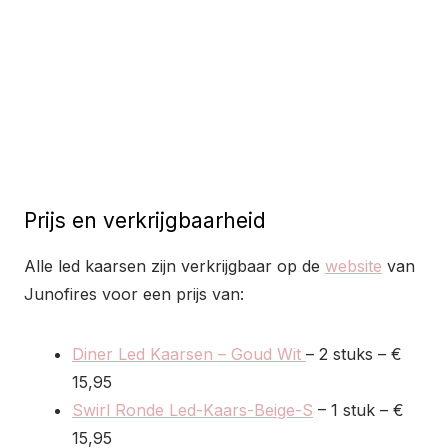
Prijs en verkrijgbaarheid
Alle led kaarsen zijn verkrijgbaar op de
website
van
Junofires voor een prijs van:
Diner Led Kaarsen – Goud Wit
– 2 stuks – €
15,95
Swirl Ronde Led-Kaars-Beige-S
– 1 stuk – €
15,95