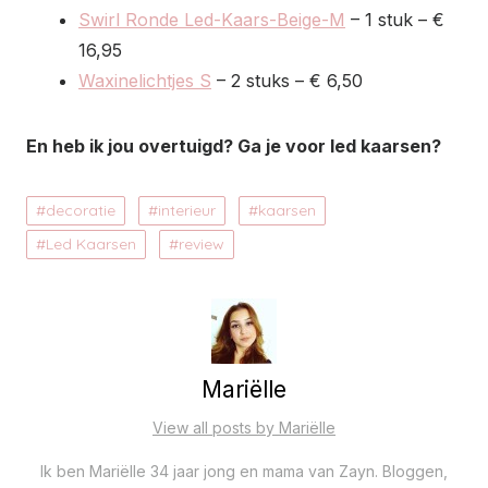
Swirl Ronde Led-Kaars-Beige-M
– 1 stuk – €
16,95
Waxinelichtjes S
– 2 stuks – € 6,50
En heb ik jou overtuigd? Ga je voor led kaarsen?
decoratie
interieur
kaarsen
Led Kaarsen
review
Mariëlle
View all posts by Mariëlle
Ik ben Mariëlle 34 jaar jong en mama van Zayn. Bloggen,