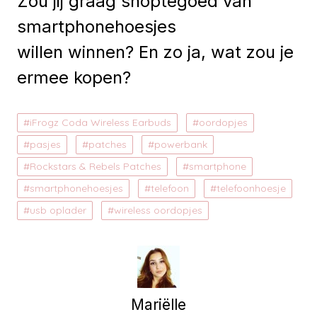
Zou jij graag shoptegoed van
smartphonehoesjes
willen winnen? En zo ja, wat zou je
ermee kopen?
iFrogz Coda Wireless Earbuds
oordopjes
pasjes
patches
powerbank
Rockstars & Rebels Patches
smartphone
smartphonehoesjes
telefoon
telefoonhoesje
usb oplader
wireless oordopjes
Mariëlle