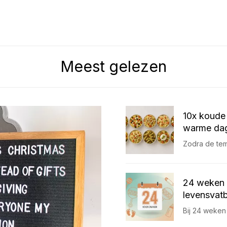
Meest gelezen
10x koude 
warme dag
Zodra de temp
24 weken 
levensvatb
Bij 24 weken