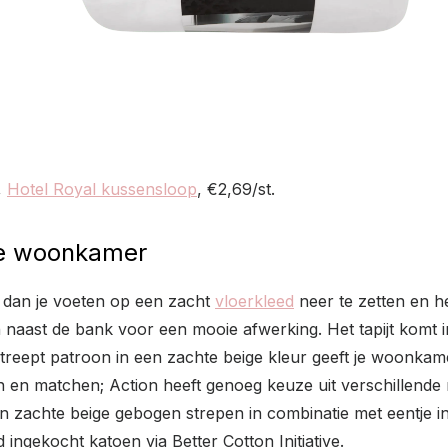
,
Hotel Royal kussensloop
, €2,69/st.
 de woonkamer
r dan je voeten op een zacht
vloerkleed
neer te zetten en he
 naast de bank voor een mooie afwerking. Het tapijt komt in
treept patroon in een zachte beige kleur geeft je woonka
en en matchen; Action heeft genoeg keuze uit verschillende 
en zachte beige gebogen strepen in combinatie met eentje in
ngekocht katoen via Better Cotton Initiative.