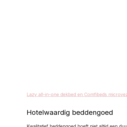
Lazy all-in-one dekbed en Comfibeds microve
Hotelwaardig beddengoed
Kwalitatief beddengoed hoeft niet altijd een du