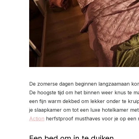
De zomerse dagen beginnen langzaamaan korter
De hoogste tijd om het binnen weer knus te m
een fijn warm dekbed om lekker onder te kruip
je slaapkamer om tot een luxe hotelkamer me
Action
herfstproof musthaves voor je op een rij
Een bed om in te duiken