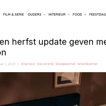
FILM & SERIE
OUDERS
INTERIEUR
FOOD
FEESTDAG
een herfst update geven me
on
er 1, 2023
Interieur
,
Decoratie
,
Slaapkamer
,
Woonkamer