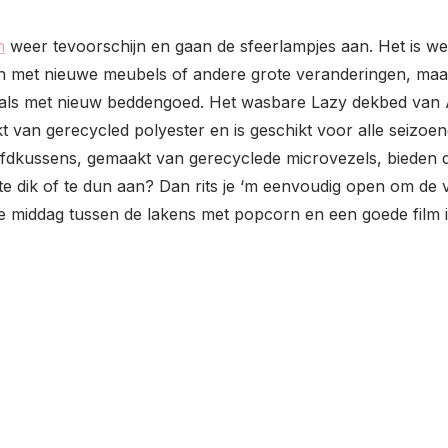
n
weer tevoorschijn en gaan de sfeerlampjes aan. Het is we
an met nieuwe meubels of andere grote veranderingen, maar 
oals met nieuw beddengoed. Het wasbare Lazy dekbed van Ac
van gerecycled polyester en is geschikt voor alle seizoen
fdkussens, gemaakt van gerecyclede microvezels, bieden d
ch te dik of te dun aan? Dan rits je ‘m eenvoudig open om d
ige middag tussen de lakens met popcorn en een goede fil