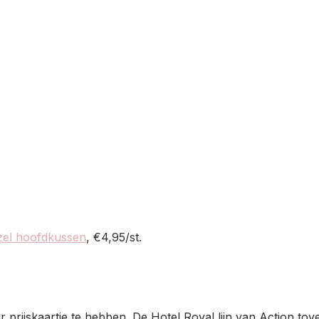
zel hoofdkussen
, €4,95/st.
ur prijskaartje te hebben. De Hotel Royal lijn van Action to