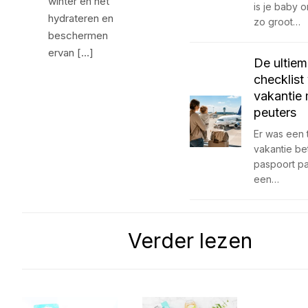
winter en het
is je baby 
hydrateren en
zo groot…
beschermen
ervan […]
De ultie
checklist
vakantie
peuters
Er was een t
vakantie b
paspoort p
een…
Verder lezen