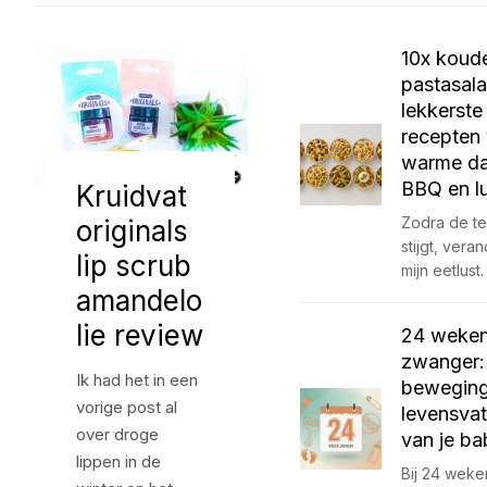
10x koud
pastasala
lekkerste
recepten
warme da
BBQ en l
Kruidvat
Zodra de t
originals
stijgt, vera
lip scrub
mijn eetlust
amandelo
lie review
24 weke
zwanger: 
Ik had het in een
beweging
vorige post al
levensva
over droge
van je ba
lippen in de
Bij 24 wek