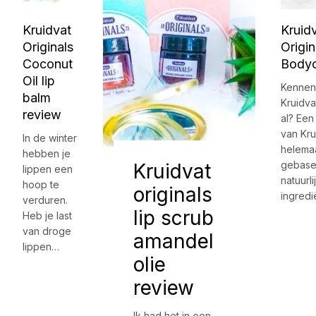
Kruidvat
Kruid
Originals
Origin
Coconut
Bodyc
Oil lip
Kennen 
balm
Kruidva
review
al? Een
van Kru
In de winter
helema
hebben je
gebase
Kruidvat
lippen een
natuurli
hoop te
originals
ingredi
verduren.
lip scrub
Heb je last
van droge
amandel
lippen…
olie
review
Ik had het in een