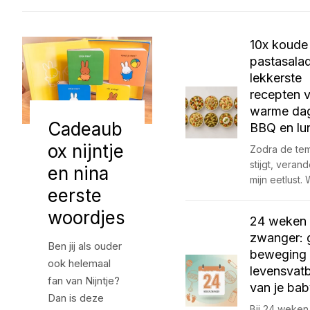
10x koude
pastasala
lekkerste
recepten 
warme da
Cadeaub
BBQ en lu
ox nijntje
Zodra de te
stijgt, veran
en nina
mijn eetlust.
eerste
woordjes
24 weken
zwanger: g
Ben jij als ouder
beweging
ook helemaal
levensvat
fan van Nijntje?
van je ba
Dan is deze
Bij 24 weke