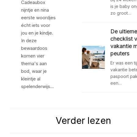
Cadeaubox
is je baby o
nijntje en nina
zo groot…
eerste woordjes
écht iets voor
De ultiem
jou en je kindje.
checklist 
In deze
vakantie 
bewaardoos
peuters
komen vier
Er was een ti
thema's aan
vakantie bet
bod, waar je
paspoort pa
kleintje al
een…
spelenderwijs…
Verder lezen