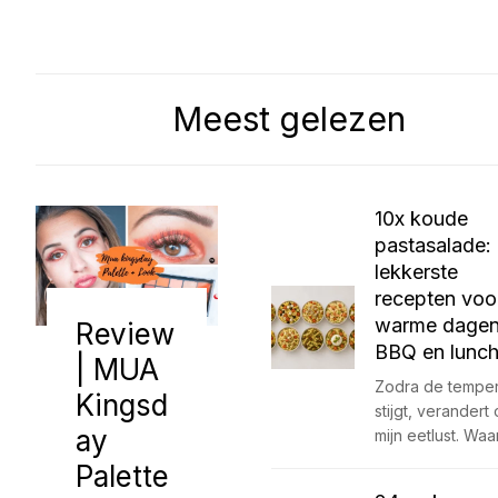
Meest gelezen
10x koude
pastasalade:
lekkerste
recepten voo
warme dagen
Review
BBQ en lunc
| MUA
Zodra de temper
Kingsd
stijgt, verandert
ay
mijn eetlust. Waa
Palette