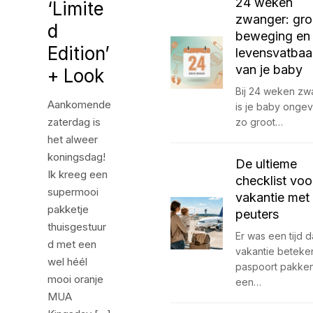
24 weken
‘Limite
zwanger: gro
d
beweging en
Edition’
levensvatbaa
van je baby
+ Look
Bij 24 weken zw
Aankomende
is je baby onge
zaterdag is
zo groot…
het alweer
koningsdag!
De ultieme
Ik kreeg een
checklist voo
supermooi
vakantie met
pakketje
peuters
thuisgestuur
Er was een tijd d
d met een
vakantie beteke
wel héél
paspoort pakken
mooi oranje
een…
MUA