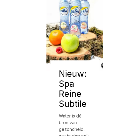
Nieuw:
Spa
Reine
Subtile
Water is dé
bron van
gezondheid,
wat je dag ook