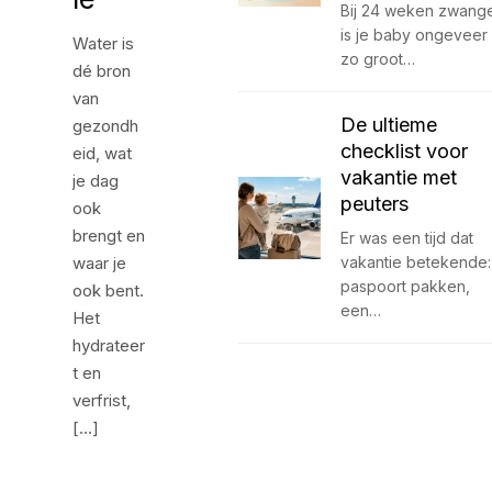
Bij 24 weken zwang
is je baby ongeveer
Water is
zo groot…
dé bron
van
De ultieme
gezondh
checklist voor
eid, wat
vakantie met
je dag
peuters
ook
brengt en
Er was een tijd dat
waar je
vakantie betekende:
paspoort pakken,
ook bent.
een…
Het
hydrateer
t en
verfrist,
[…]