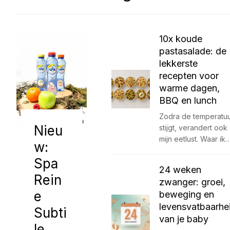
10x koude
pastasalade: de
lekkerste
recepten voor
warme dagen,
BBQ en lunch
Zodra de temperatu
Nieu
stijgt, verandert ook
mijn eetlust. Waar ik
w:
Spa
24 weken
Rein
zwanger: groei,
e
beweging en
levensvatbaarhe
Subti
van je baby
le