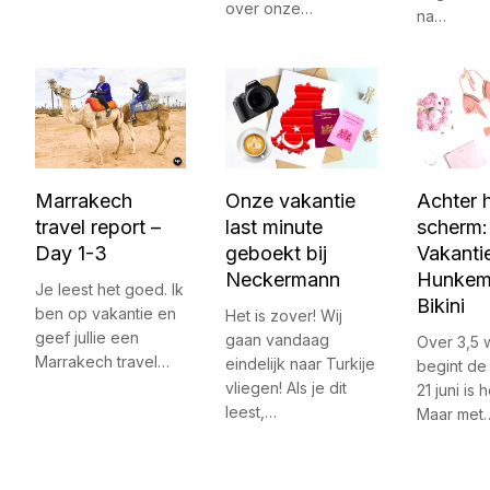
over onze…
na…
Marrakech
Onze vakantie
Achter 
travel report –
last minute
scherm:
Day 1-3
geboekt bij
Vakanti
Neckermann
Hunkemö
Je leest het goed. Ik
Bikini
ben op vakantie en
Het is zover! Wij
geef jullie een
gaan vandaag
Over 3,5
Marrakech travel…
eindelijk naar Turkije
begint de
vliegen! Als je dit
21 juni is 
leest,…
Maar met