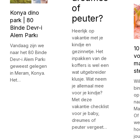
of
Konya dino
peuter?
park | 80
Binde Devr-i
Heerlijk op
Alem Parkı
vakantie met je
kindje en
Vandaag zijn we
10
gezinnetje. Het
naar het 80 Binde
vo
inpakken van de
Devr-i Alem Parkı
ma
koffers is wel een
geweest gelegen
st
wat uitgebreider
in Meram, Konya.
klusje. Wat neem
Het…
Wil 
je allemaal mee
bi
voor je kindje?
op 
Met deze
na
vakantie checklist
Ma
voor je baby,
Of
dreumes of
we
peuter vergeet…
ho
jo