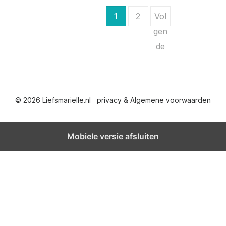
B
1
2
Vol
e
gen
de
r
i
c
© 2026 Liefsmarielle.nl
privacy & Algemene voorwaarden
h
t
Mobiele versie afsluiten
e
n
p
a
g