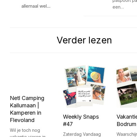
paspoort p
allemaal wel…
een…
Verder lezen
Netl Camping
Kallumaan |
Kamperen in
Weekly Snaps
Vakanti
Flevoland
#47
Bodrum 
Wil je toch nog
Zaterdag Vandaag
Waarschijn
vakantie vieren in