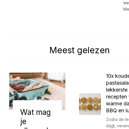
wen
Me
Meest gelezen
10x koud
pastasala
lekkerste
recepten
warme da
BBQ en l
Wat mag
je
Zodra de t
stijgt, vera