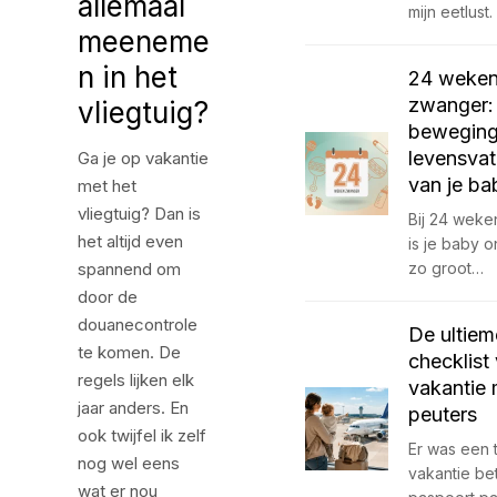
allemaal
mijn eetlust
meeneme
n in het
24 weke
zwanger: 
vliegtuig?
beweging
levensvat
Ga je op vakantie
van je ba
met het
vliegtuig? Dan is
Bij 24 wek
het altijd even
is je baby 
spannend om
zo groot…
door de
douanecontrole
De ultiem
te komen. De
checklist
regels lijken elk
vakantie 
jaar anders. En
peuters
ook twijfel ik zelf
Er was een t
nog wel eens
vakantie be
wat er nou