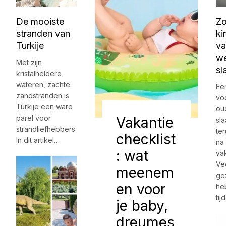
De mooiste
Zo
stranden van
ki
Turkije
va
we
Met zijn
sl
kristalheldere
wateren, zachte
Ee
zandstranden is
vo
Turkije een ware
ou
parel voor
Vakantie
sl
strandliefhebbers.
ter
checklist
In dit artikel…
na
: wat
vak
Ve
meenem
ge
en voor
he
ti
je baby,
dreumes