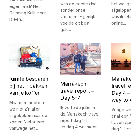
was de eerste dag
het wel g
eigen land? Netl
zonder onze
afgelope
Camping Kallumaan
vrienden. Eigenlijk
was ik iet
is een…
voelde dit best
online.…
gek…
ruimte besparen
Marrak
Marrakech
bij het inpakken
travel r
travel report –
van je koffer
Day 4 –
Day 5-7
way to 
Maanden hebben
Ik vertelde jullie in
we met z’n allen
Vorige w
de Marrakech travel
uitgekeken naar de
er al een
report dag 1-3
zomer! Niet alleen
travel rep
en dag 4 wat meer
vanwege het…
dag 1-3 on